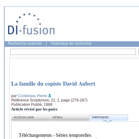
Recherche avancée
|
Historique de recherche
La famille du copiste David Aubert
par
Cockshaw, Pierre
Référence
Scriptorium, 22, 2, page (279-287)
Publication
Publié, 1968
Article révisé par les pairs
ACCÈS EN LIGNE
DÉTAILS
STATISTIQUES