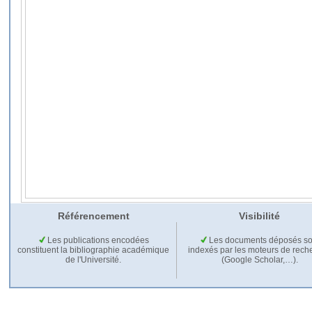
Référencement
Visibilité
Les publications encodées
Les documents déposés so
constituent la bibliographie académique
indexés par les moteurs de rech
de l'Université.
(Google Scholar,…).