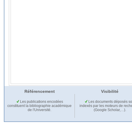
Référencement
Visibilité
Les publications encodées
Les documents déposés so
constituent la bibliographie académique
indexés par les moteurs de rech
de l'Université.
(Google Scholar,…).