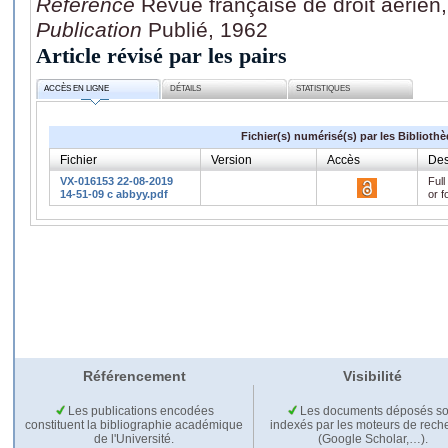
Référence
Revue française de droit aérien
Publication
Publié, 1962
Article révisé par les pairs
ACCÈS EN LIGNE
DÉTAILS
STATISTIQUES
Fichier(s) numérisé(s) par les Biblioth
Fichier
Version
Accès
Des
VX-016153 22-08-2019
Full
14-51-09 c abbyy.pdf
or f
Référencement
Visibilité
Les publications encodées
Les documents déposés so
constituent la bibliographie académique
indexés par les moteurs de rech
de l'Université.
(Google Scholar,…).