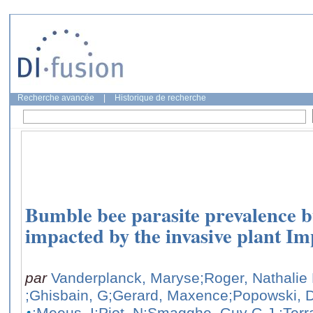
Recherche avancée
|
Historique de recherche
Bumble bee parasite prevalence bu
impacted by the invasive plant Im
par
Vanderplanck, Maryse
;Roger, Nathalie
;Ghisbain, G
;Gerard, Maxence
;Popowski, 
;Meeus, I
;Piot, N
;Smagghe, Guy G.J.
;Terr