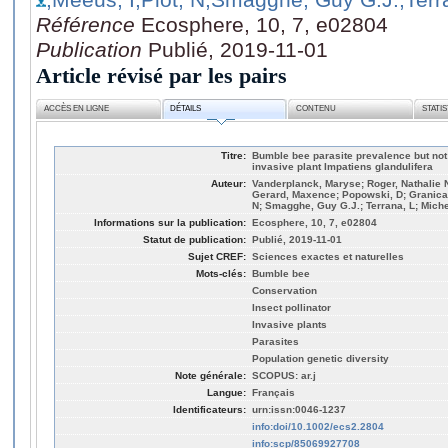
Référence
Ecosphere, 10, 7, e02804
Publication
Publié, 2019-11-01
Article révisé par les pairs
ACCÈS EN LIGNE
DÉTAILS
CONTENU
STATI
Titre:
Bumble bee parasite prevalence but not 
invasive plant Impatiens glandulifera
Auteur:
Vanderplanck, Maryse; Roger, Nathalie 
Gerard, Maxence; Popowski, D; Granica, 
N; Smagghe, Guy G.J.; Terrana, L; Mich
Informations sur la publication:
Ecosphere, 10, 7, e02804
Statut de publication:
Publié, 2019-11-01
Sujet CREF:
Sciences exactes et naturelles
Mots-clés:
Bumble bee
Conservation
Insect pollinator
Invasive plants
Parasites
Population genetic diversity
Note générale:
SCOPUS: ar.j
Langue:
Français
Identificateurs:
urn:issn:0046-1237
info:doi/10.1002/ecs2.2804
info:scp/85069927708