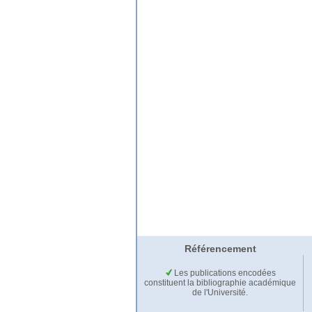
Référencement
Les publications encodées
constituent la bibliographie académique
de l'Université.