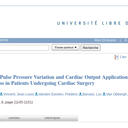
herche
Mon DI-fusion
|
À 
Passe-partout
Citer
Pulse Pressure Variation and Cardiac Output Application
ess in Patients Undergoing Cardiac Surgery
;Vincent, Jean Louis
;Vanden Eynden, Frédéric
;Barvais, Luc
;Van Obbergh,
, 6, page (1145-1151)
CONTENU
STATISTIQUES