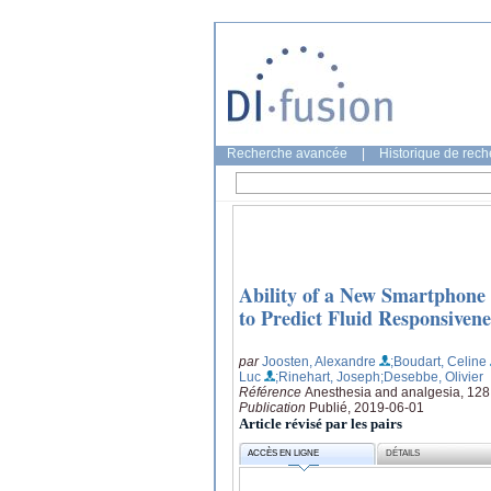
Recherche avancée
|
Historique de rec
Ability of a New Smartphone 
to Predict Fluid Responsiven
par
Joosten, Alexandre
;Boudart, Celine
Luc
;Rinehart, Joseph
;Desebbe, Olivier
Référence
Anesthesia and analgesia, 128
Publication
Publié, 2019-06-01
Article révisé par les pairs
ACCÈS EN LIGNE
DÉTAILS