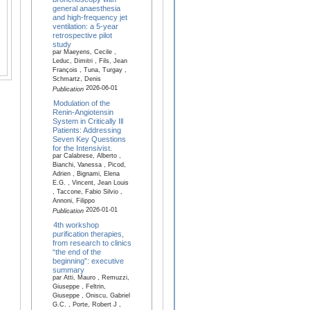
general anaesthesia
and high-frequency jet
ventilation: a 5-year
retrospective pilot
study
par Maeyens, Cecile ,
Leduc, Dimitri , Fils, Jean
François , Tuna, Turgay ,
Schmartz, Denis
2026-06-01
Publication
Modulation of the
Renin-Angiotensin
System in Critically Ill
Patients: Addressing
Seven Key Questions
for the Intensivist.
par Calabrese, Alberto ,
Bianchi, Vanessa , Picod,
Adrien , Bignami, Elena
E.G. , Vincent, Jean Louis
, Taccone, Fabio Silvio ,
Annoni, Filippo
2026-01-01
Publication
4th workshop
purification therapies,
from research to clinics
“the end of the
beginning”: executive
summary
par Atti, Mauro , Remuzzi,
Giuseppe , Feltrin,
Giuseppe , Oniscu, Gabriel
G.C. , Porte, Robert J ,