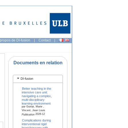
propos de DI-fusion
|
Contact
|
Documents en relation
DI-fusion
Better teaching in the
intensive care unit:
navigating a complex,
multi-disciplinary
learning environment
par Guinat, Marie ,
Vincent, Jean Louis
2026-12
Publication
Complications during
interventional rigid
bronchoscopy with