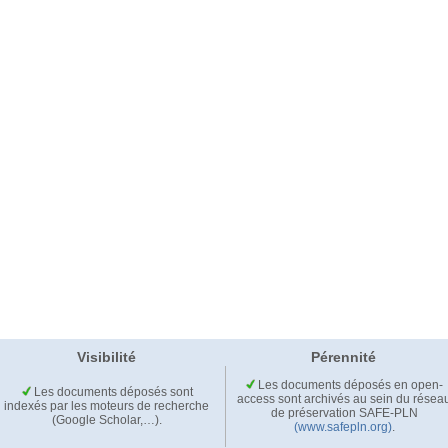
Visibilité
Pérennité
Les documents déposés en open-
Les documents déposés sont
access sont archivés au sein du résea
indexés par les moteurs de recherche
de préservation SAFE-PLN
(Google Scholar,…).
(www.safepln.org)
.