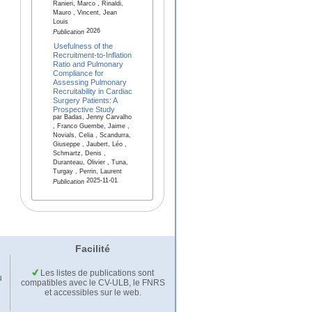
Ranieri, Marco , Rinaldi,
Mauro , Vincent, Jean
Louis
2026
Publication
Usefulness of the
Recruitment-to-Inflation
Ratio and Pulmonary
Compliance for
Assessing Pulmonary
Recruitability in Cardiac
Surgery Patients: A
Prospective Study
par Badas, Jenny Carvalho
, Franco Guembe, Jaime ,
Novials, Celia , Scandurra,
Giuseppe , Jaubert, Léo ,
Schmartz, Denis ,
Duranteau, Olivier , Tuna,
Turgay , Perrin, Laurent
2025-11-01
Publication
Facilité
Les listes de publications sont
u
compatibles avec le CV-ULB, le FNRS
et accessibles sur le web.