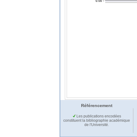
Référencement
Les publications encodées
constituent la bibliographie académique
de l'Université.