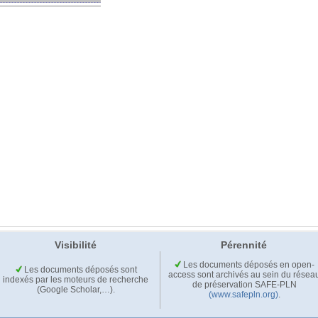
Visibilité
Pérennité
Les documents déposés en open-
Les documents déposés sont
access sont archivés au sein du résea
indexés par les moteurs de recherche
de préservation SAFE-PLN
(Google Scholar,…).
(www.safepln.org)
.