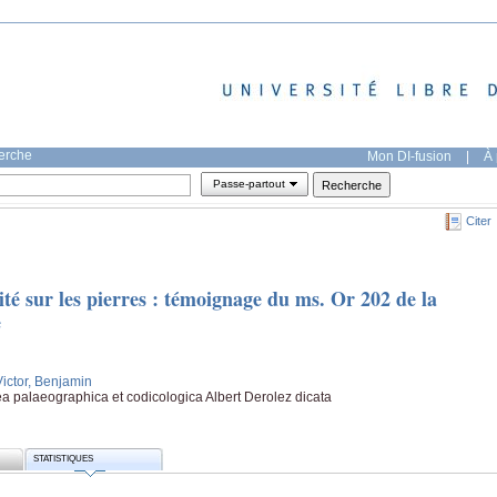
herche
Mon DI-fusion
|
À 
Passe-partout
Citer
ité sur les pierres : témoignage du ms. Or 202 de la
e
Victor, Benjamin
ea palaeographica et codicologica Albert Derolez dicata
STATISTIQUES