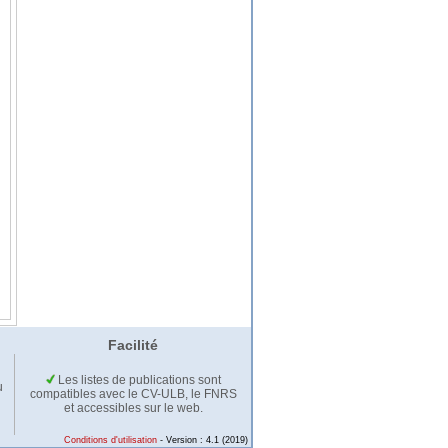
Facilité
Les listes de publications sont
u
compatibles avec le CV-ULB, le FNRS
et accessibles sur le web.
Conditions d'utilisation
- Version : 4.1 (2019)