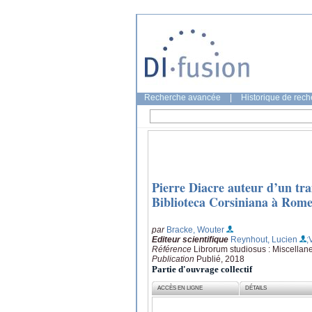
Recherche avancée
|
Historique de rec
Pierre Diacre auteur d’un tra
Biblioteca Corsiniana à Rom
par
Bracke, Wouter
Editeur scientifique
Reynhout, Lucien
;
Référence
Librorum studiosus : Miscellan
Publication
Publié, 2018
Partie d'ouvrage collectif
ACCÈS EN LIGNE
DÉTAILS