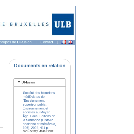
propos de DI-fusion
|
Contact
|
Documents en relation
DI-fusion
Société des historiens
médiévistes de
l'Enseignement
supérieur public,
Environnement et
sociétés au Moyen
Âge, Paris, Editions de
la Sorbonne (Histoire
ancienne et médiévale,
196), 2024, 411 p.
par Devroey, Jean-Pierre