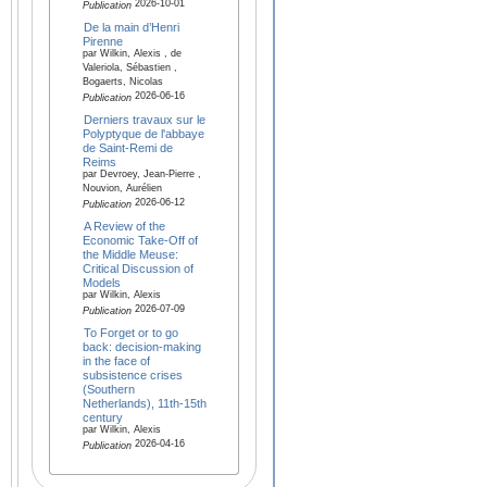
2026-10-01
Publication
De la main d’Henri
Pirenne
par Wilkin, Alexis , de
Valeriola, Sébastien ,
Bogaerts, Nicolas
2026-06-16
Publication
Derniers travaux sur le
Polyptyque de l'abbaye
de Saint-Remi de
Reims
par Devroey, Jean-Pierre ,
Nouvion, Aurélien
2026-06-12
Publication
A Review of the
Economic Take-Off of
the Middle Meuse:
Critical Discussion of
Models
par Wilkin, Alexis
2026-07-09
Publication
To Forget or to go
back: decision-making
in the face of
subsistence crises
(Southern
Netherlands), 11th-15th
century
par Wilkin, Alexis
2026-04-16
Publication