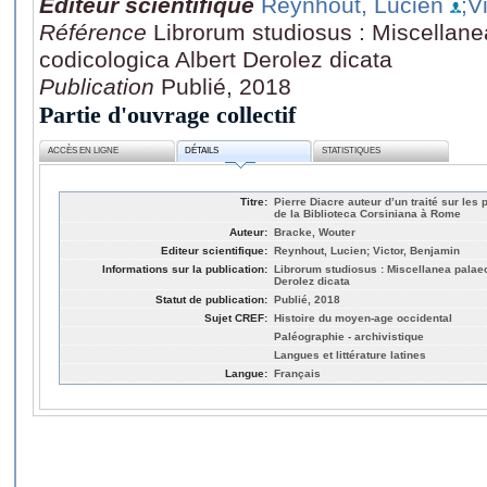
Editeur scientifique
Reynhout, Lucien
;V
Référence
Librorum studiosus : Miscellane
codicologica Albert Derolez dicata
Publication
Publié, 2018
Partie d'ouvrage collectif
ACCÈS EN LIGNE
DÉTAILS
STATISTIQUES
Titre:
Pierre Diacre auteur d’un traité sur les
de la Biblioteca Corsiniana à Rome
Auteur:
Bracke, Wouter
Editeur scientifique:
Reynhout, Lucien; Victor, Benjamin
Informations sur la publication:
Librorum studiosus : Miscellanea palae
Derolez dicata
Statut de publication:
Publié, 2018
Sujet CREF:
Histoire du moyen-age occidental
Paléographie - archivistique
Langues et littérature latines
Langue:
Français