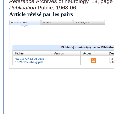
Référence
Archives of neurology, 18, page
Publication
Publié, 1968-06
Article révisé par les pairs
ACCÈS EN LIGNE
DÉTAILS
STATISTIQUES
Fichier(s) numérisé(s) par les Biblioth
Fichier
Version
Accès
Des
VX-015727 13-09-2019
Full
13-21-13 c abbyy.pdf
or f