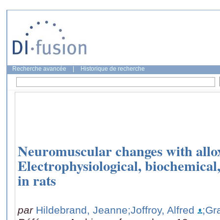
Recherche avancée
|
Historique de recherche
Neuromuscular changes with allo
Electrophysiological, biochemical,
in rats
par
Hildebrand, Jeanne
;Joffroy, Alfred
;Gr