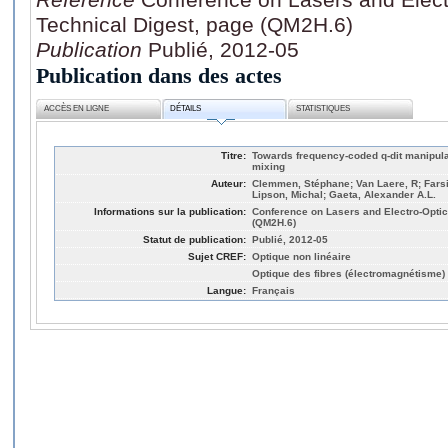
Technical Digest, page (QM2H.6)
Publication
Publié, 2012-05
Publication dans des actes
ACCÈS EN LIGNE
DÉTAILS
STATISTIQUES
Titre:
Towards frequency-coded q-dit manipula
mixing
Auteur:
Clemmen, Stéphane; Van Laere, R; Farsi
Lipson, Michal; Gaeta, Alexander A.L.
Informations sur la publication:
Conference on Lasers and Electro-Optic
(QM2H.6)
Statut de publication:
Publié, 2012-05
Sujet CREF:
Optique non linéaire
Optique des fibres (électromagnétisme)
Langue:
Français