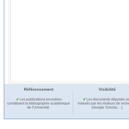
Référencement
Visibilité
Les publications encodées
Les documents déposés so
constituent la bibliographie académique
indexés par les moteurs de rech
de l'Université.
(Google Scholar,…).