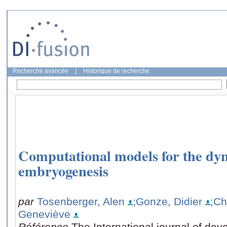
Recherche avancée
|
Historique de recherche
Computational models for the dyn
embryogenesis
par
Tosenberger, Alen
;Gonze, Didier
;Ch
Geneviève
Référence
The International journal of dev