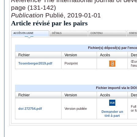
page (131-142)
Publication
Publié, 2019-01-01
Article révisé par les pairs
ACCÈS EN LIGNE
DÉTAILS
CONTENU
STATI
Fichier(s) déposé(s) par l'enc
Fichier
Version
Accès
Des
Œuv
Tosenberger2019.pdf
Postprint
l'œ
Fichier importé via le DOI
Fichier
Version
Accès
Des
Full
doi 272754.pdf
Version publiée
or f
Demander un
tiré à part