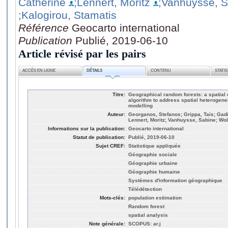
Catherine
;Lennert, Moritz
;Vanhuysse, 
;Kalogirou, Stamatis
Référence
Geocarto international
Publication
Publié, 2019-06-10
Article révisé par les pairs
ACCÈS EN LIGNE
DÉTAILS
CONTENU
STATI
Titre:
Geographical random forests: a spatial 
algorithm to address spatial heterogene
modelling
Auteur:
Georganos, Stefanos; Grippa, Taïs; Gadi
Lennert, Moritz; Vanhuysse, Sabine; Wol
Informations sur la publication:
Geocarto international
Statut de publication:
Publié, 2019-06-10
Sujet CREF:
Statistique appliquée
Géographie sociale
Géographie urbaine
Géographie humaine
Systèmes d'information géographique
Télédétection
Mots-clés:
population estimation
Random forest
spatial analysis
Note générale:
SCOPUS: ar.j