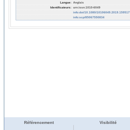
Langue:
Anglais
Identificateurs:
urn:issn:1010-6049
info:doi/10.1080/10106049.2019.159517
info:scp/85067550834
Référencement
Visibilité