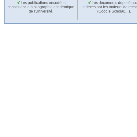
Les publications encodées
Les documents déposés so
constituent la bibliographie académique
indexés par les moteurs de rech
de l'Université.
(Google Scholar,…).