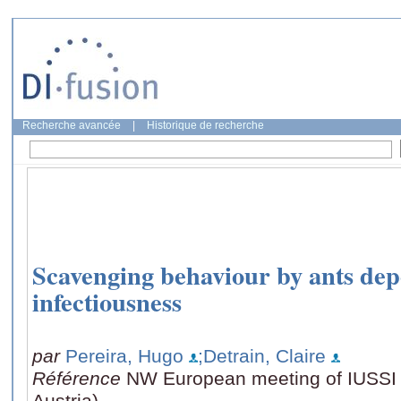
Recherche avancée
|
Historique de recherche
Scavenging behaviour by ants dep
infectiousness
par
Pereira, Hugo
;Detrain, Claire
Référence
NW European meeting of IUSSI 
Austria)