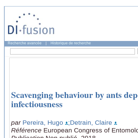
Recherche avancée
|
Historique de recherche
Scavenging behaviour by ants dep
infectiousness
par
Pereira, Hugo
;Detrain, Claire
Référence
European Congress of Entomolo
Publication
Non publié, 2018