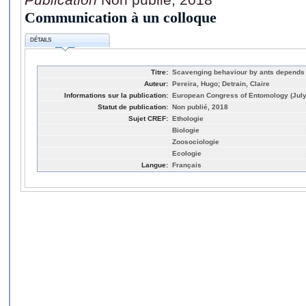
Communication à un colloque
DÉTAILS
Titre:
Scavenging behaviour by ants depends 
Auteur:
Pereira, Hugo; Detrain, Claire
Informations sur la publication:
European Congress of Entomology (July
Statut de publication:
Non publié, 2018
Sujet CREF:
Ethologie
Biologie
Zoosociologie
Ecologie
Langue:
Français