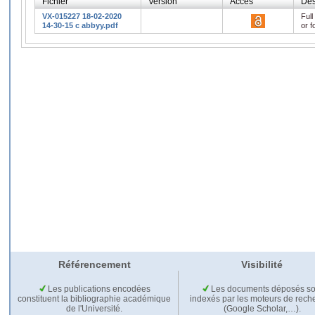
Fichier
Version
Accès
Des
VX-015227 18-02-2020
Full
14-30-15 c abbyy.pdf
or f
Référencement
Visibilité
Les publications encodées
Les documents déposés so
constituent la bibliographie académique
indexés par les moteurs de rech
de l'Université.
(Google Scholar,…).