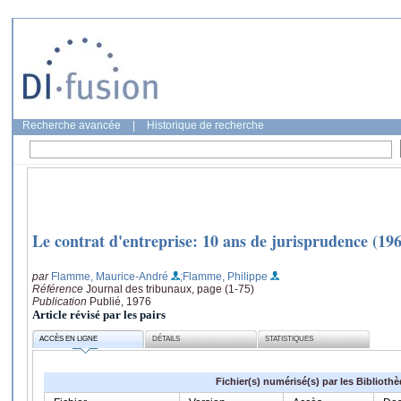
Recherche avancée
|
Historique de recherche
Le contrat d'entreprise: 10 ans de jurisprudence (19
par
Flamme, Maurice-André
;Flamme, Philippe
Référence
Journal des tribunaux, page (1-75)
Publication
Publié, 1976
Article révisé par les pairs
ACCÈS EN LIGNE
DÉTAILS
STATISTIQUES
Fichier(s) numérisé(s) par les Biblioth