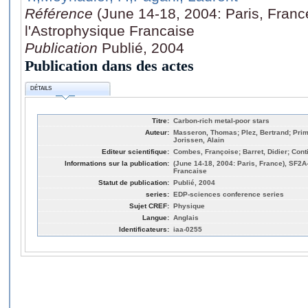
Référence
(June 14-18, 2004: Paris, Fran
l'Astrophysique Francaise
Publication
Publié, 2004
Publication dans des actes
DÉTAILS
Titre:
Carbon-rich metal-poor stars
Auteur:
Masseron, Thomas; Plez, Bertrand; Pri
Jorissen, Alain
Editeur scientifique:
Combes, Françoise; Barret, Didier; Conti
Informations sur la publication:
(June 14-18, 2004: Paris, France), SF2
Francaise
Statut de publication:
Publié, 2004
series:
EDP-sciences conference series
Sujet CREF:
Physique
Langue:
Anglais
Identificateurs:
iaa-0255