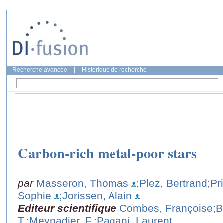
Recherche avancée
|
Historique de recherche
Carbon-rich metal-poor stars
par
Masseron, Thomas
;Plez, Bertrand
;Pr
Sophie
;Jorissen, Alain
Editeur scientifique
Combes, Françoise
;B
T.
;Meynadier, F.
;Pagani, Laurent