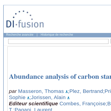
Recherche avancée
|
Historique de recherche
Abundance analysis of carbon sta
par
Masseron, Thomas
;Plez, Bertrand
;Pr
Sophie
;Jorissen, Alain
Editeur scientifique
Combes, Françoise
;B
T.
;Pagani, Laurent