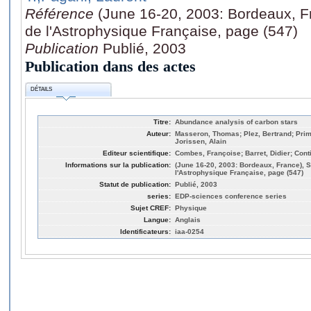
Référence
(June 16-20, 2003: Bordeaux, 
de l'Astrophysique Française, page (547)
Publication
Publié, 2003
Publication dans des actes
DÉTAILS
Titre:
Abundance analysis of carbon stars
Auteur:
Masseron, Thomas; Plez, Bertrand; Pri
Jorissen, Alain
Editeur scientifique:
Combes, Françoise; Barret, Didier; Conti
Informations sur la publication:
(June 16-20, 2003: Bordeaux, France),
l'Astrophysique Française, page (547)
Statut de publication:
Publié, 2003
series:
EDP-sciences conference series
Sujet CREF:
Physique
Langue:
Anglais
Identificateurs:
iaa-0254