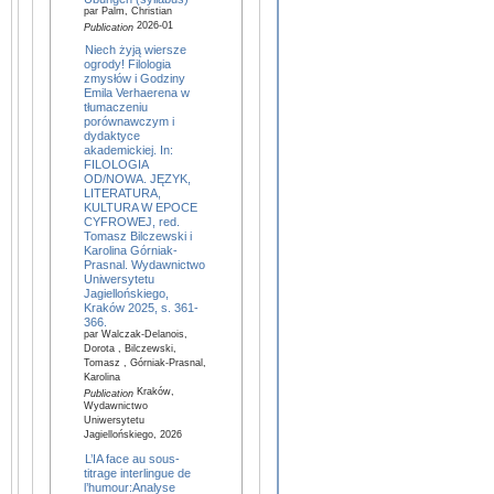
par Palm, Christian
2026-01
Publication
Niech żyją wiersze
ogrody! Filologia
zmysłów i Godziny
Emila Verhaerena w
tłumaczeniu
porównawczym i
dydaktyce
akademickiej. In:
FILOLOGIA
OD/NOWA. JĘZYK,
LITERATURA,
KULTURA W EPOCE
CYFROWEJ, red.
Tomasz Bilczewski i
Karolina Górniak-
Prasnal. Wydawnictwo
Uniwersytetu
Jagiellońskiego,
Kraków 2025, s. 361-
366.
par Walczak-Delanois,
Dorota , Bilczewski,
Tomasz , Górniak-Prasnal,
Karolina
Kraków,
Publication
Wydawnictwo
Uniwersytetu
Jagiellońskiego, 2026
L’IA face au sous-
titrage interlingue de
l’humour:Analyse