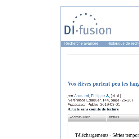
Recherche avancée
|
Historique de rec
Vos élèves parlent peu les la
par
Anckaert, Philippe
; [et al.]
Référence
Eduquer, 144, page (26-28)
Publication
Publié, 2019-03-01
Article sans comité de lecture
ACCÈS EN LIGNE
DÉTAILS