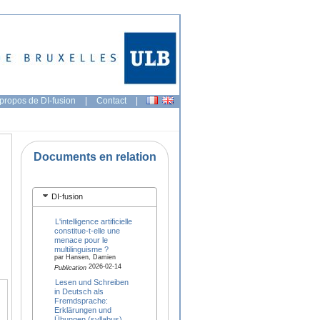
propos de DI-fusion
|
Contact
|
Documents en relation
DI-fusion
L'intelligence artificielle
constitue-t-elle une
menace pour le
multilinguisme ?
par Hansen, Damien
2026-02-14
Publication
Lesen und Schreiben
in Deutsch als
Fremdsprache:
Erklärungen und
Übungen (syllabus)