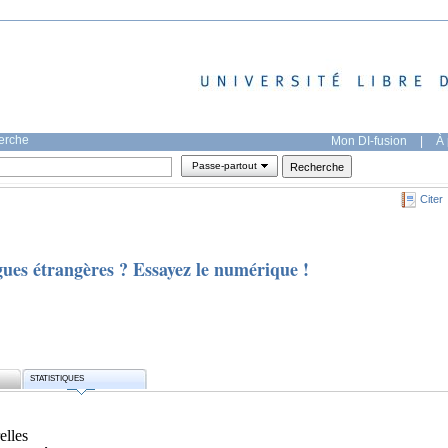
herche
Mon DI-fusion
|
À 
Passe-partout
Citer
ngues étrangères ? Essayez le numérique !
STATISTIQUES