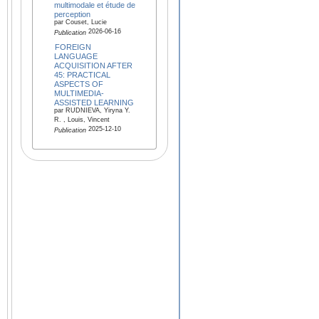
multimodale et étude de
perception
par Couset, Lucie
2026-06-16
Publication
FOREIGN
LANGUAGE
ACQUISITION AFTER
45: PRACTICAL
ASPECTS OF
MULTIMEDIA-
ASSISTED LEARNING
par RUDNIEVA, Yiryna Y.
R. , Louis, Vincent
2025-12-10
Publication