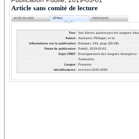
Article sans comité de lecture
ACCÈS EN LIGNE
DÉTAILS
STATISTIQUES
Titre:
Vos élèves parlent peu les langues étr
Auteur:
Anckaert, Philippe; et al.
Informations sur la publication:
Eduquer, 144, page (26-28)
Statut de publication:
Publié, 2019-03-01
Sujet CREF:
Enseignement des langues étrangères
Traduction
Langue:
Français
Identificateurs:
urn:issn:1634-359X