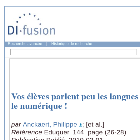
Recherche avancée
|
Historique de recherche
Vos élèves parlent peu les langues
le numérique !
par
Anckaert, Philippe
; [et al.]
Référence
Eduquer, 144, page (26-28)
Publication
Publié, 2019-03-01