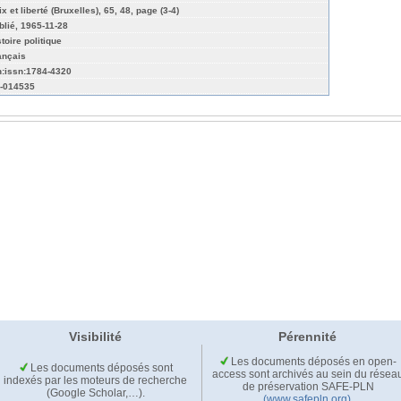
x et liberté (Bruxelles), 65, 48, page (3-4)
blié, 1965-11-28
toire politique
ançais
n:issn:1784-4320
-014535
Visibilité
Pérennité
Les documents déposés en open-
Les documents déposés sont
access sont archivés au sein du résea
indexés par les moteurs de recherche
de préservation SAFE-PLN
(Google Scholar,…).
(www.safepln.org)
.