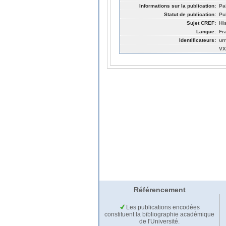
Informations sur la publication:
Pai
Statut de publication:
Pu
Sujet CREF:
His
Langue:
Fr
Identificateurs:
ur
VX
Référencement
Les publications encodées
constituent la bibliographie académique
de l'Université.