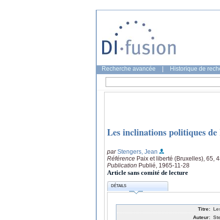
Recherche avancée
|
Historique de rec
Les inclinations politiques de
par
Stengers, Jean
Référence
Paix et liberté (Bruxelles), 65, 
Publication
Publié, 1965-11-28
Article sans comité de lecture
DÉTAILS
Titre:
Le
Auteur:
St