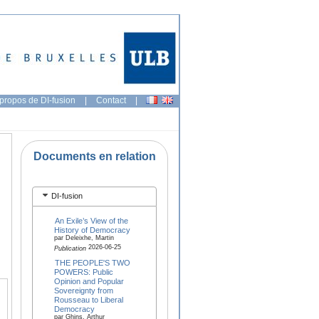
propos de DI-fusion
|
Contact
|
Documents en relation
DI-fusion
An Exile’s View of the
History of Democracy
par Deleixhe, Martin
2026-06-25
Publication
THE PEOPLE'S TWO
POWERS: Public
Opinion and Popular
Sovereignty from
Rousseau to Liberal
Democracy
par Ghins, Arthur