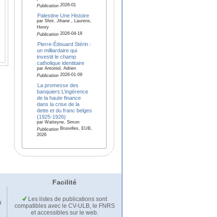
2026-01
Publication
Palestine Une Histoire
par Sfeir, Jihane , Laurens,
Henry
2026-04-18
Publication
Pierre-Édouard Stérin :
un milliardaire qui
investit le champ
catholique identitaire
par Antoniol, Adrien
2026-01-09
Publication
La promesse des
banquiers:L’ingérence
de la haute finance
dans la crise de la
dette et du franc belges
(1925-1926)
par Watteyne, Simon
Bruxelles, EUB,
Publication
2026
Facilité
Les listes de publications sont
u
compatibles avec le CV-ULB, le FNRS
et accessibles sur le web.