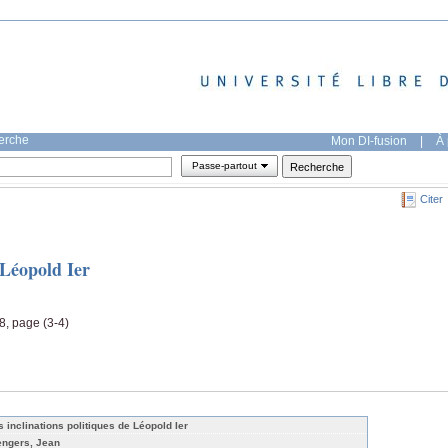
herche
Mon DI-fusion
|
À 
Passe-partout
Citer
 Léopold Ier
48, page (3-4)
s inclinations politiques de Léopold Ier
engers, Jean