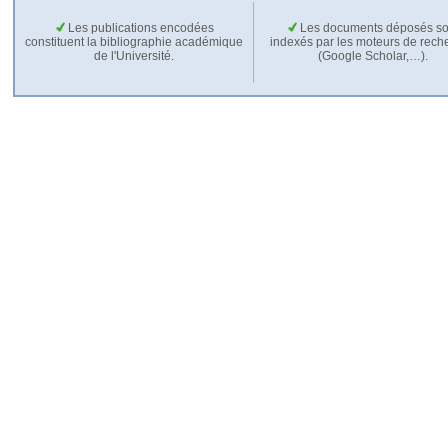
Les publications encodées
Les documents déposés so
constituent la bibliographie académique
indexés par les moteurs de rech
de l'Université.
(Google Scholar,…).