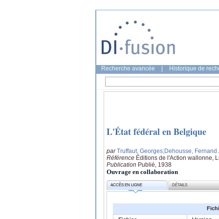
Recherche avancée
|
Historique de rec
L'État fédéral en Belgique
par
Truffaut, Georges
;Dehousse, Fernand
Référence
Éditions de l'Action wallonne, 
Publication
Publié, 1938
Ouvrage en collaboration
ACCÈS EN LIGNE
DÉTAILS
Fich