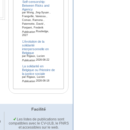
Self-censorship:
Between Risks and
Agency
par Wong, Jing-Syuan ,
Frangville, Vanessa ,
Coman, Ramona ,
Paternotte, David ,
Ponjaert, Frederik
Routledge,
Publication
2027
L’évolution de la
solidarité
interpersonnelle en
Belgique
par Rigaux, Lucien
2026-06-22
Publication
La solidarité en
Belgique ou l’histoire de
la justice sociale
par Rigaux, Lucien
2026-06-18
Publication
Facilité
Les listes de publications sont
u
compatibles avec le CV-ULB, le FNRS
et accessibles sur le web.