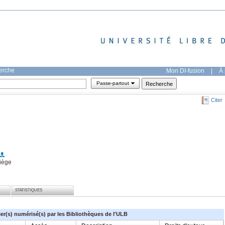
herche
Mon DI-fusion
|
À 
Passe-partout
Citer
Liège
STATISTIQUES
ier(s) numérisé(s) par les Bibliothèques de l'ULB