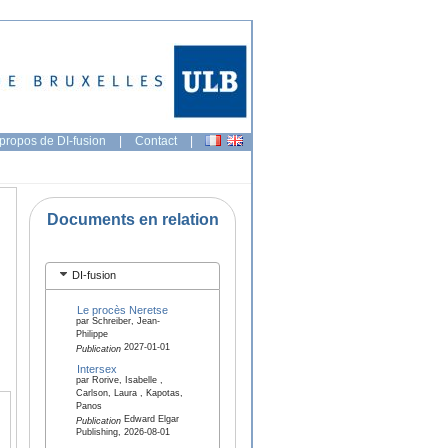
propos de DI-fusion
|
Contact
|
Documents en relation
DI-fusion
Le procès Neretse
par Schreiber, Jean-
Philippe
2027-01-01
Publication
Intersex
par Rorive, Isabelle ,
Carlson, Laura , Kapotas,
Panos
Edward Elgar
Publication
Publishing, 2026-08-01