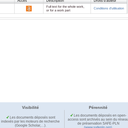
Accès
Description
Droits d'auteur
Full text for the whole work,
Conditions d'utilisation
or for a work part
Visibilité
Pérennité
Les documents déposés en open-
Les documents déposés sont
access sont archivés au sein du résea
indexés par les moteurs de recherche
de préservation SAFE-PLN
(Google Scholar,…).
(www.safepln.org)
.