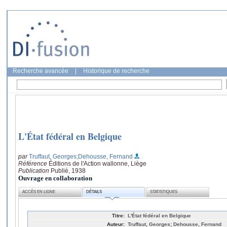
Recherche avancée
|
Historique de recherche
L'État fédéral en Belgique
par
Truffaut, Georges
;Dehousse, Fernand
Référence
Éditions de l'Action wallonne, Liège
Publication
Publié, 1938
Ouvrage en collaboration
ACCÈS EN LIGNE
DÉTAILS
STATISTIQUES
Titre:
L'État fédéral en Belgique
Auteur:
Truffaut, Georges; Dehousse, Fernand