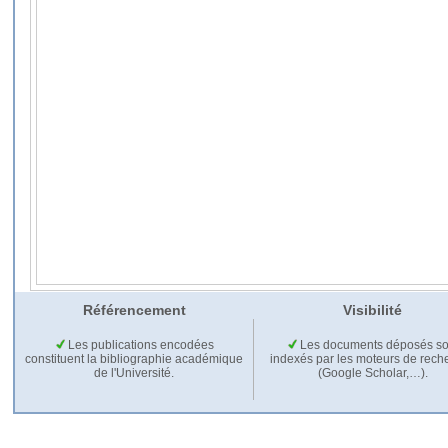
Référencement
Visibilité
Les publications encodées
Les documents déposés so
constituent la bibliographie académique
indexés par les moteurs de rech
de l'Université.
(Google Scholar,…).