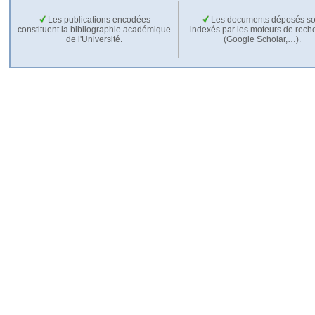
Les publications encodées
Les documents déposés so
constituent la bibliographie académique
indexés par les moteurs de rech
de l'Université.
(Google Scholar,…).