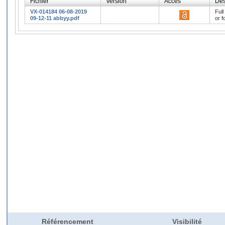
Fichier
Version
Accès
Des
VX-014184 06-08-2019
Full
09-12-11 abbyy.pdf
or f
Référencement
Visibilité