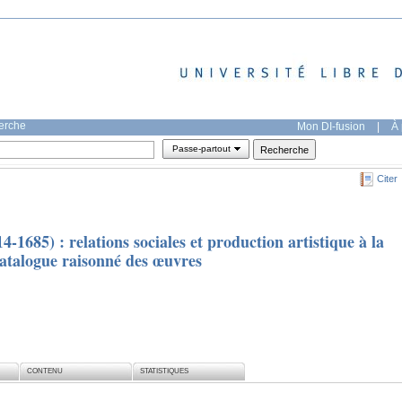
herche
Mon DI-fusion
|
À 
Passe-partout
Citer
4-1685) : relations sociales et production artistique à la
atalogue raisonné des œuvres
CONTENU
STATISTIQUES