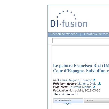
Recherche avancée
|
Historique de rec
Le peintre Francisco Rizi (161
Cour d’Espagne. Suivi d’un c
par
Lamas Delgado, Eduardo
Président du jury
Martens, Didier
Promoteur
Couvreur, Manuel
Publication
Non publié, 2019-03-26
Thèse de doctorat
ACCÈS EN LIGNE
DÉTAILS