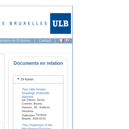
propos de DI-fusion
|
Contact
|
Documents en relation
DI-fusion
Two Little-Known
Drawings of Anselm
Adornes
par Zdanov, Sacha ,
Coombs, Bryony ,
Harrison, Jill , Guidicini,
Giovanna
Turnhout,
Publication
Brepols, 2026-03-01
The Chaosmos of the
Mycological Russian