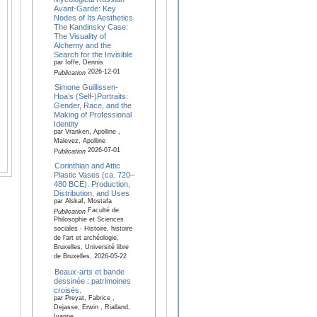
Avant-Garde: Key
Nodes of Its Aesthetics
The Kandinsky Case:
The Visuality of
Alchemy and the
Search for the Invisible
par Ioffe, Dennis
2026-12-01
Publication
Simone Guillissen-
Hoa’s (Self-)Portraits:
Gender, Race, and the
Making of Professional
Identity
par Vranken, Apolline ,
Malevez, Apolline
2026-07-01
Publication
Corinthian and Attic
Plastic Vases (ca. 720–
480 BCE). Production,
Distribution, and Uses
par Alskaf, Mostafa
Faculté de
Publication
Philosophie et Sciences
sociales - Histoire, histoire
de l'art et archéologie,
Bruxelles, Université libre
de Bruxelles, 2026-05-22
Beaux-arts et bande
dessinée : patrimoines
croisés.
par Preyat, Fabrice ,
Dejasse, Erwin , Rialland,