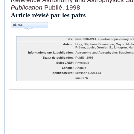
Publication
Publié, 1998
Article révisé par les pairs
DÉTAILS
Titre:
New CORAVEL spectroscopic-binary orbits
Auteur:
Udry, Stéphane Dominique; Mayor, Michel
Prévot, Louis; Grenier, S.; Lindgren, Har
Informations sur la publication:
Astronomy and Astrophysics Supplement
Statut de publication:
Publié, 1998
Sujet CREF:
Physique
Langue:
Anglais
Identificateurs:
urn:issn:E226133
iaa-0076