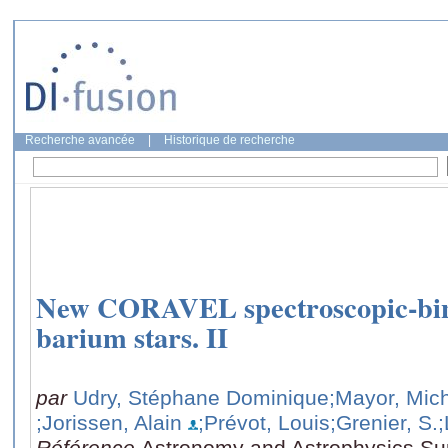
Recherche avancée
|
Historique de recherche
New CORAVEL spectroscopic-bina
barium stars. II
par
Udry, Stéphane Dominique
;Mayor, Mic
;Jorissen, Alain
;Prévot, Louis
;Grenier, S.
;
Référence
Astronomy and Astrophysics Su