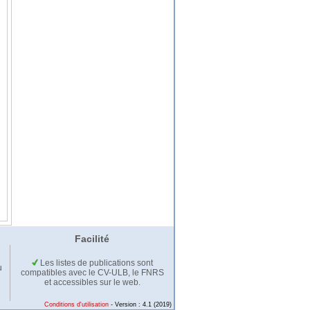
Facilité
Les listes de publications sont
u
compatibles avec le CV-ULB, le FNRS
et accessibles sur le web.
Conditions d'utilisation
- Version : 4.1 (2019)