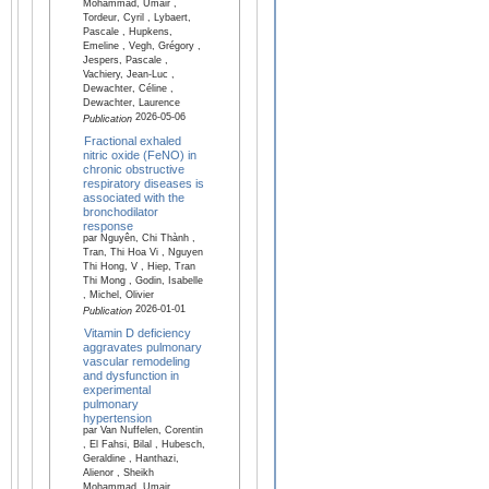
Mohammad, Umair ,
Tordeur, Cyril , Lybaert,
Pascale , Hupkens,
Emeline , Vegh, Grégory ,
Jespers, Pascale ,
Vachiery, Jean-Luc ,
Dewachter, Céline ,
Dewachter, Laurence
2026-05-06
Publication
Fractional exhaled
nitric oxide (FeNO) in
chronic obstructive
respiratory diseases is
associated with the
bronchodilator
response
par Nguyên, Chi Thành ,
Tran, Thi Hoa Vi , Nguyen
Thi Hong, V , Hiep, Tran
Thi Mong , Godin, Isabelle
, Michel, Olivier
2026-01-01
Publication
Vitamin D deficiency
aggravates pulmonary
vascular remodeling
and dysfunction in
experimental
pulmonary
hypertension
par Van Nuffelen, Corentin
, El Fahsi, Bilal , Hubesch,
Geraldine , Hanthazi,
Alienor , Sheikh
Mohammad, Umair ,