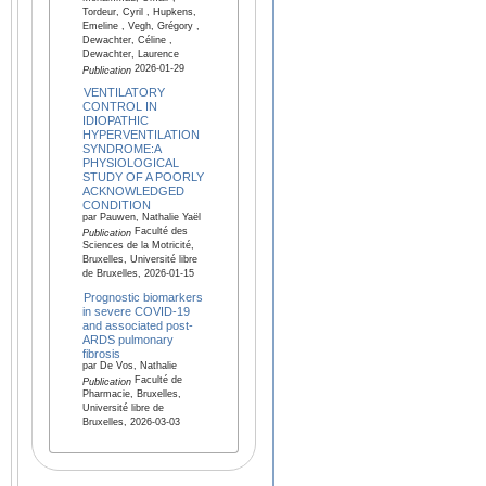
Tordeur, Cyril , Hupkens,
Emeline , Vegh, Grégory ,
Dewachter, Céline ,
Dewachter, Laurence
2026-01-29
Publication
VENTILATORY
CONTROL IN
IDIOPATHIC
HYPERVENTILATION
SYNDROME:A
PHYSIOLOGICAL
STUDY OF A POORLY
ACKNOWLEDGED
CONDITION
par Pauwen, Nathalie Yaël
Faculté des
Publication
Sciences de la Motricité,
Bruxelles, Université libre
de Bruxelles, 2026-01-15
Prognostic biomarkers
in severe COVID-19
and associated post-
ARDS pulmonary
fibrosis
par De Vos, Nathalie
Faculté de
Publication
Pharmacie, Bruxelles,
Université libre de
Bruxelles, 2026-03-03