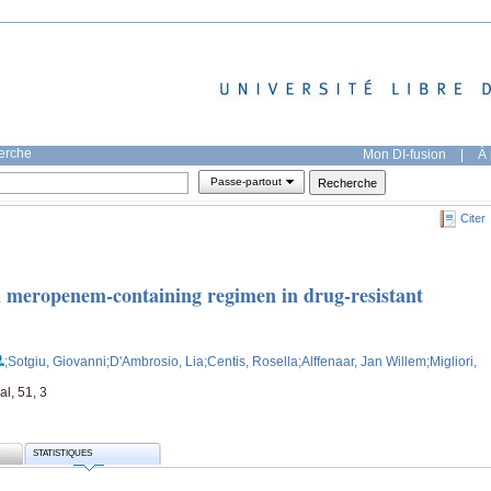
herche
Mon DI-fusion
|
À 
Passe-partout
Citer
 meropenem-containing regimen in drug-resistant
;Sotgiu, Giovanni
;D'Ambrosio, Lia
;Centis, Rosella
;Alffenaar, Jan Willem
;Migliori,
l, 51, 3
STATISTIQUES