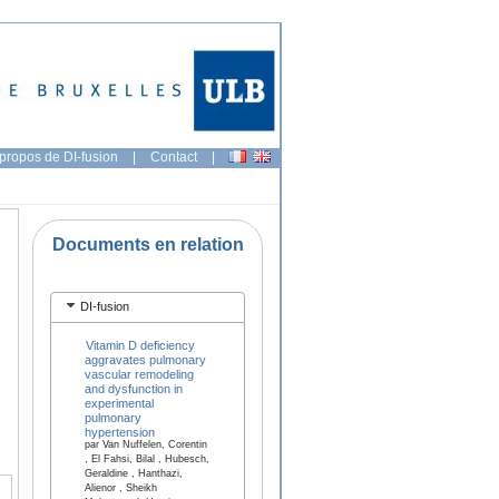
propos de DI-fusion
|
Contact
|
Documents en relation
DI-fusion
Vitamin D deficiency
aggravates pulmonary
vascular remodeling
and dysfunction in
experimental
pulmonary
hypertension
par Van Nuffelen, Corentin
, El Fahsi, Bilal , Hubesch,
Geraldine , Hanthazi,
Alienor , Sheikh