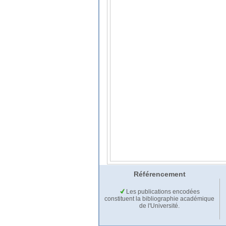
Référencement
Les publications encodées
constituent la bibliographie académique
de l'Université.