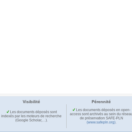
Visibilité
Pérennité
Les documents déposés en open-
Les documents déposés sont
access sont archivés au sein du résea
indexés par les moteurs de recherche
de préservation SAFE-PLN
(Google Scholar,…).
(www.safepln.org)
.