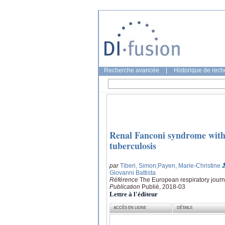
Recherche avancée
|
Historique de rec
Renal Fanconi syndrome with
tuberculosis
par
Tiberi, Simon
;Payen, Marie-Christine
Giovanni Battista
Référence
The European respiratory journa
Publication
Publié, 2018-03
Lettre à l'éditeur
ACCÈS EN LIGNE
DÉTAILS