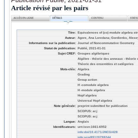
Article révisé par les pairs
ACCÈS EN LIGNE
DÉTAILS
CONTENU
STATI
Titre:
Equivalences of (co) module algebra st
Auteur:
Agore, Ana Loredana; Gordienko, Alexe
Informations sur la publication:
Journal of Noncommutative Geometry
Statut de publication:
Publié, 2021-01-31
Sujet CREF:
Groupes algébriques
Algèbre - théorie des anneaux - théorie
Théorie des ensembles et catégories
Mots-clés:
Algebra
Grading
Group action
H -comodule algebra
H -module algebra
Hopf algebra
Universal Hopf algebra
Note générale:
preprint submitted for publication
SCOPUS: ar.j
SCOPUS: ar.j
Langue:
Anglais
Identificateurs:
urn:issn:1661-6952
info:doi/10.4171/JNCG/428
info:scp/85120799244