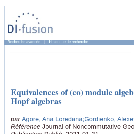
Recherche avancée
|
Historique de recherche
Equivalences of (co) module algeb
Hopf algebras
par
Agore, Ana Loredana
;Gordienko, Alexe
Référence
Journal of Noncommutative Ge
Publication
Publié, 2021-01-31