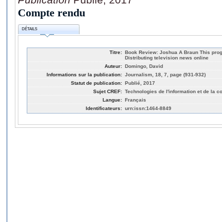
Compte rendu
DÉTAILS
Titre:
Book Review: Joshua A Braun This prog
Distributing television news online
Auteur:
Domingo, David
Informations sur la publication:
Journalism, 18, 7, page (931-932)
Statut de publication:
Publié, 2017
Sujet CREF:
Technologies de l'information et de la 
Langue:
Français
Identificateurs:
urn:issn:1464-8849