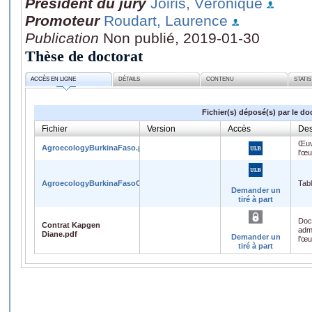
Président du jury
Joiris, Véronique
Promoteur
Roudart, Laurence
Publication
Non publié, 2019-01-30
Thèse de doctorat
ACCÈS EN LIGNE
DÉTAILS
CONTENU
STATI
Fichier(s) déposé(s) par le do
Fichier
Version
Accès
Des
Œuv
AgroecologyBurkinaFaso.pdf
l'œ
AgroecologyBurkinaFasoContent.docx
Tab
Demander un
tiré à part
Doc
Contrat Kapgen
admi
Diane.pdf
Demander un
l'œ
tiré à part