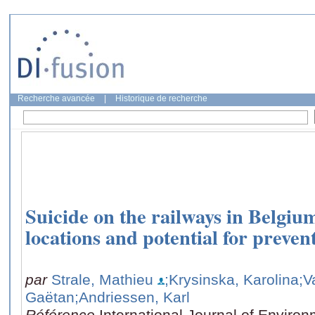
Recherche avancée
|
Historique de recherche
Suicide on the railways in Belgiu
locations and potential for preven
par
Strale, Mathieu
;Krysinska, Karolina
;V
Gaëtan
;Andriessen, Karl
Référence
International Journal of Enviro