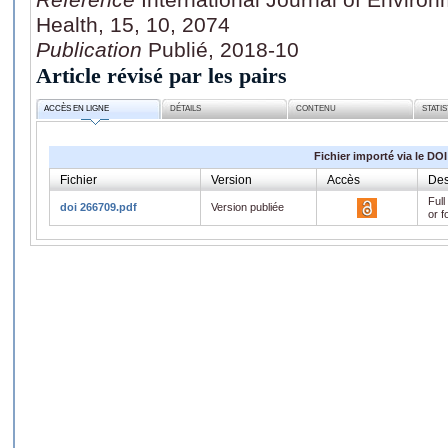
Health, 15, 10, 2074
Publication
Publié, 2018-10
Article révisé par les pairs
ACCÈS EN LIGNE
DÉTAILS
CONTENU
STATI
Fichier importé via le DOI
Fichier
Version
Accès
Des
Full
doi 266709.pdf
Version publiée
or f