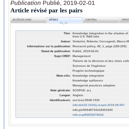
Publication
Publié, 2019-02-01
Article révisé par les pairs
ACCÈS EN LIGNE
DÉTAILS
CONTENU
STATI
Titre:
Knowledge integration in the shadow of 
from U.S. R&D labs
Auteur:
Venturini, Roberto; Ceccagnoli, Marco 
Informations sur la publication:
Research policy, 48, 1, page (180-205)
Statut de publication:
Publié, 2019-02-01
Sujet CREF:
Management
Théorie de la décision et des choix coll
Sciences de l'ingénieur
Progrès technologique
Mots-clés:
Knowledge integration
Knowledge spillovers
Managerial practices adoption
Note générale:
SCOPUS: ar.j
Langue:
Anglais
Identificateurs:
urn:issn:0048-7333
info:doi/10.1016/j.respol.2018.08.007
info:pii/S004873331830194X
info:scp/85053078024