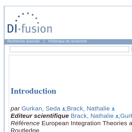
Recherche avancée
|
Historique de recherche
Introduction
par
Gurkan, Seda
;Brack, Nathalie
Editeur scientifique
Brack, Nathalie
;Gur
Référence
European Integration Theories a
Routledge