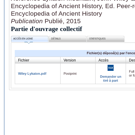
Encyclopedia of Ancient History, Ed. Peer-
Encyclopedia of Ancient History
Publication
Publié, 2015
Partie d'ouvrage collectif
ACCÈS EN LIGNE
DÉTAILS
STATISTIQUES
Fichier(s) déposé(s) par l'enc
Fichier
Version
Accès
Des
Full
Wiley Lykaion.pdf
Postprint
or f
Demander un
tiré à part