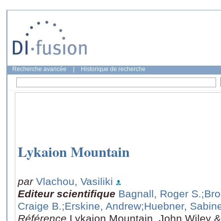
Recherche avancée
|
Historique de recherche
Lykaion Mountain
par
Vlachou, Vasiliki
Editeur scientifique
Bagnall, Roger S.
;Bro
Craige B.
;Erskine, Andrew
;Huebner, Sabin
Référence
Lykaion Mountain, John Wiley & 