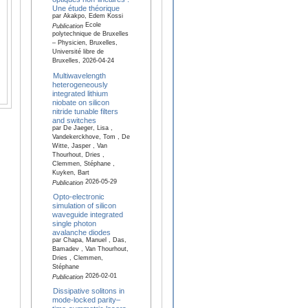
Une étude théorique
par Akakpo, Edem Kossi
Ecole
Publication
polytechnique de Bruxelles
– Physicien, Bruxelles,
Université libre de
Bruxelles, 2026-04-24
Multiwavelength
heterogeneously
integrated lithium
niobate on silicon
nitride tunable filters
and switches
par De Jaeger, Lisa ,
Vandekerckhove, Tom , De
Witte, Jasper , Van
Thourhout, Dries ,
Clemmen, Stéphane ,
Kuyken, Bart
2026-05-29
Publication
Opto-electronic
simulation of silicon
waveguide integrated
single photon
avalanche diodes
par Chapa, Manuel , Das,
Bamadev , Van Thourhout,
Dries , Clemmen,
Stéphane
2026-02-01
Publication
Dissipative solitons in
mode-locked parity–