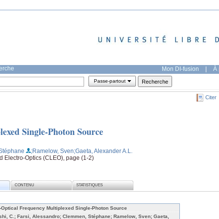
herche
Mon DI-fusion
|
À 
Passe-partout
Citer
lexed Single-Photon Source
Stéphane
;Ramelow, Sven
;Gaeta, Alexander A.L.
 Electro-Optics (CLEO), page (1-2)
CONTENU
STATISTIQUES
l-Optical Frequency Multiplexed Single-Photon Source
shi, C.; Farsi, Alessandro; Clemmen, Stéphane; Ramelow, Sven; Gaeta,