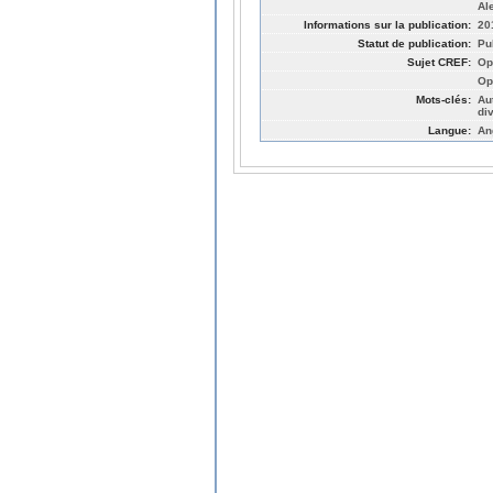
Al
Informations sur la publication:
20
Statut de publication:
Pu
Sujet CREF:
Op
Op
Mots-clés:
Au
di
Langue:
An