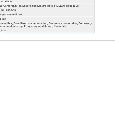
exander A.L.
18 Conference on Lasers and Electro-Optics (CLEO), page (1-2)
blié, 2018-05
tique non linéaire
tique
tomobiles, Broadband communication, Frequency conversion, Frequency
vision multiplexing, Frequency modulation, Photonics
glais