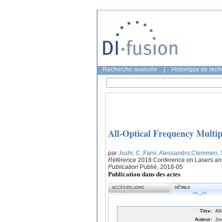
Recherche avancée
|
Historique de rec
All-Optical Frequency Multip
par
Joshi, C.
;Farsi, Alessandro
;Clemmen, 
Référence
2018 Conference on Lasers and
Publication
Publié, 2018-05
Publication dans des actes
ACCÈS EN LIGNE
DÉTAILS
Titre:
Al
Auteur:
Jo