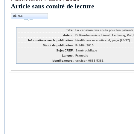
Article sans comité de lecture
DÉTAILS
Titre:
La variation des coûts pour les patient
Auteur:
Di Pierdomenico, Lionel; Leclercq, Pol; M
Informations sur la publication:
Healthcare executive, 4, page (28-37)
Statut de publication:
Publié, 2015
Sujet CREF:
Santé publique
Langue:
Français
Identificateurs:
urn:issn:0883-5381