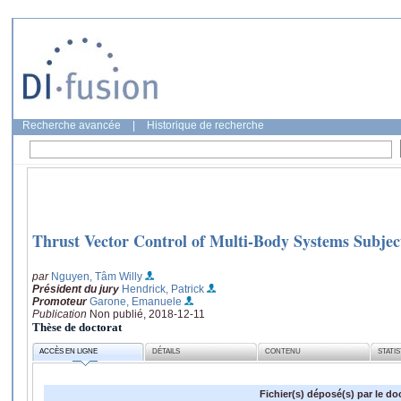
Recherche avancée
|
Historique de recherche
Thrust Vector Control of Multi-Body Systems Subject
par
Nguyen, Tâm Willy
Président du jury
Hendrick, Patrick
Promoteur
Garone, Emanuele
Publication
Non publié, 2018-12-11
Thèse de doctorat
ACCÈS EN LIGNE
DÉTAILS
CONTENU
STATI
Fichier(s) déposé(s) par le do