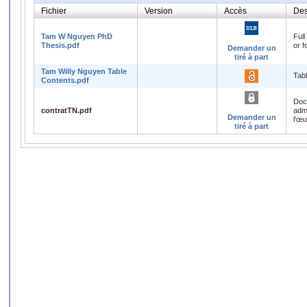
Fichier
Version
Accès
Des
Tam W Nguyen PhD
Full
Thesis.pdf
or f
Demander un
tiré à part
Tam Willy Nguyen Table
Tabl
Contents.pdf
Doc
contratTN.pdf
admi
Demander un
l'œ
tiré à part