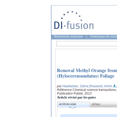
Recherche avancée
|
Historique de rec
Removal Methyl Orange from 
(Hylocereusundatus) Foliage
par
Haddadian, Zahra
;Shavandi, Armin
Référence
Chemical science transactions,
Publication
Publié, 2013
Article révisé par les pairs
ACCÈS EN LIGNE
DÉTAILS