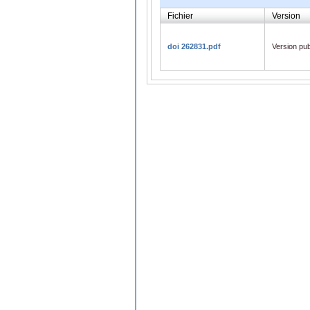
Fichier
Version
doi 262831.pdf
Version pub