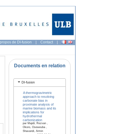
propos de DI-fusion
|
Contact
|
Documents en relation
DI-fusion
A thermogravimetric
approach to resolving
carbonate bias in
proximate analysis of
marine biomass and its
implications for
hydrothermal
carbonization
par Majidi, Rezvan ,
Okoro, Oseweuba ,
Shavandi, Armin