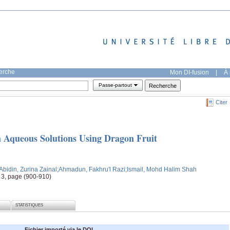
herche
Mon DI-fusion
|
À 
Passe-partout
Citer
Aqueous Solutions Using Dragon Fruit
;Abidin, Zurina Zainal
;Ahmadun, Fakhru'l Razi
;Ismail, Mohd Halim Shah
 3, page (900-910)
STATISTIQUES
Fichier importé via le DOI