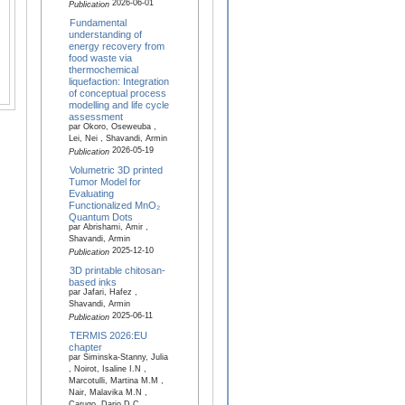
2026-06-01
Publication
Fundamental
understanding of
energy recovery from
food waste via
thermochemical
liquefaction: Integration
of conceptual process
modelling and life cycle
assessment
par Okoro, Oseweuba ,
Lei, Nei , Shavandi, Armin
2026-05-19
Publication
Volumetric 3D printed
Tumor Model for
Evaluating
Functionalized MnO₂
Quantum Dots
par Abrishami, Amir ,
Shavandi, Armin
2025-12-10
Publication
3D printable chitosan-
based inks
par Jafari, Hafez ,
Shavandi, Armin
2025-06-11
Publication
TERMIS 2026:EU
chapter
par Siminska-Stanny, Julia
, Noirot, Isaline I.N ,
Marcotulli, Martina M.M ,
Nair, Malavika M.N ,