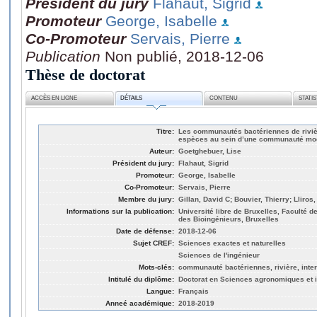
Président du jury
Flahaut, Sigrid
Promoteur
George, Isabelle
Co-Promoteur
Servais, Pierre
Publication
Non publié, 2018-12-06
Thèse de doctorat
ACCÈS EN LIGNE
DÉTAILS
CONTENU
STATI
Titre:
Les communautés bactériennes de riviè
espèces au sein d’une communauté mo
Auteur:
Goetghebuer, Lise
Président du jury:
Flahaut, Sigrid
Promoteur:
George, Isabelle
Co-Promoteur:
Servais, Pierre
Membre du jury:
Gillan, David C; Bouvier, Thierry; Lliros
Informations sur la publication:
Université libre de Bruxelles, Faculté d
des Bioingénieurs, Bruxelles
Date de défense:
2018-12-06
Sujet CREF:
Sciences exactes et naturelles
Sciences de l'ingénieur
Mots-clés:
communauté bactériennes, rivière, inte
Intitulé du diplôme:
Doctorat en Sciences agronomiques et i
Langue:
Français
Anneé académique:
2018-2019