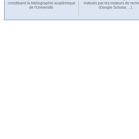
constituent la bibliographie académique
indexés par les moteurs de rech
de l'Université.
(Google Scholar,…).