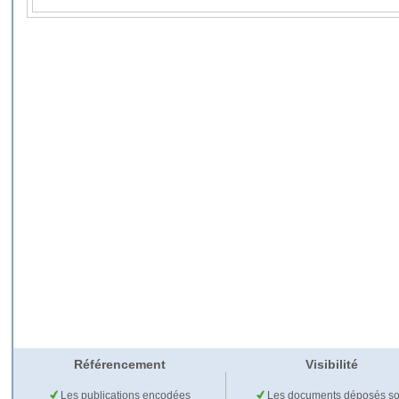
Référencement
Visibilité
Les publications encodées
Les documents déposés so