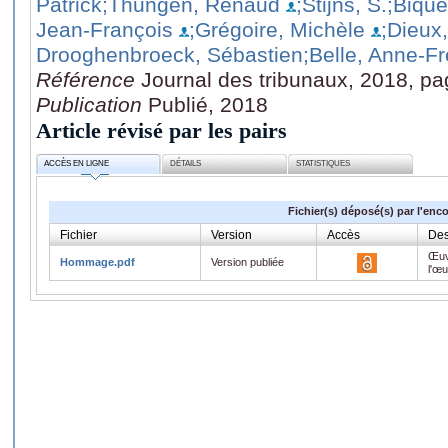
Patrick
;Thungen, Renaud
;Stijns, S.
;Bique
Jean-François
;Grégoire, Michèle
;Dieux,
Drooghenbroeck, Sébastien
;Belle, Anne-F
Référence
Journal des tribunaux, 2018, p
Publication
Publié, 2018
Article révisé par les pairs
ACCÈS EN LIGNE
DÉTAILS
STATISTIQUES
Fichier(s) déposé(s) par l'enc
Fichier
Version
Accès
Des
Œuv
Hommage.pdf
Version publiée
l'œ