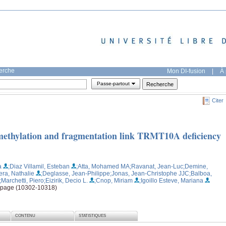
herche
Mon DI-fusion
|
À 
Passe-partout
Citer
methylation and fragmentation link TRMT10A deficiency
a
;Diaz Villamil, Esteban
;Atta, Mohamed MA
;Ravanat, Jean-Luc
;Demine,
era, Nathalie
;Deglasse, Jean-Philippe
;Jonas, Jean-Christophe JJC
;Balboa,
;Marchetti, Piero
;Eizirik, Decio L.
;Cnop, Miriam
;Igoillo Esteve, Mariana
, page (10302-10318)
CONTENU
STATISTIQUES