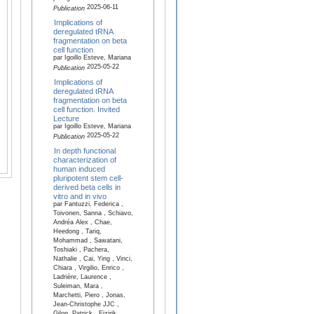
2025-06-11
Publication
Implications of
deregulated tRNA
fragmentation on beta
cell function
par Igoillo Esteve, Mariana
2025-05-22
Publication
Implications of
deregulated tRNA
fragmentation on beta
cell function. Invited
Lecture
par Igoillo Esteve, Mariana
2025-05-22
Publication
In depth functional
characterization of
human induced
pluripotent stem cell-
derived beta cells in
vitro and in vivo
par Fantuzzi, Federica ,
Toivonen, Sanna , Schiavo,
Andréa Alex , Chae,
Heedong , Tariq,
Mohammad , Sawatani,
Toshiaki , Pachera,
Nathalie , Cai, Ying , Vinci,
Chiara , Virgilio, Enrico ,
Ladrière, Laurence ,
Suleiman, Mara ,
Marchetti, Piero , Jonas,
Jean-Christophe JJC ,