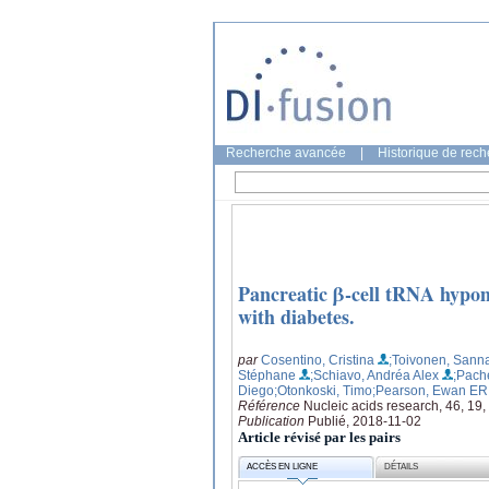
Recherche avancée
|
Historique de rec
Pancreatic β-cell tRNA hypo
with diabetes.
par
Cosentino, Cristina
;Toivonen, Sann
Stéphane
;Schiavo, Andréa Alex
;Pach
Diego
;Otonkoski, Timo
;Pearson, Ewan ER
Référence
Nucleic acids research, 46, 19
Publication
Publié, 2018-11-02
Article révisé par les pairs
ACCÈS EN LIGNE
DÉTAILS