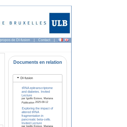
propos de DI-fusion
|
Contact
|
Documents en relation
DI-fusion
tRNA epitranscriptome
and diabetes. Invited
Lecture
par Igoillo Esteve, Mariana
2025-09-12
Publication
Exploring the impact of
altered tRNA
fragmentation in
pancreatic beta-cells.
Invited Lecture
par Igoillo Esteve, Mariana