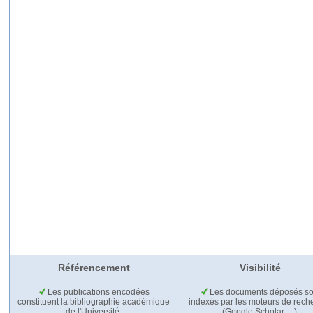
Référencement
Visibilité
Les publications encodées
Les documents déposés so
constituent la bibliographie académique
indexés par les moteurs de rech
de l'Université.
(Google Scholar,…).