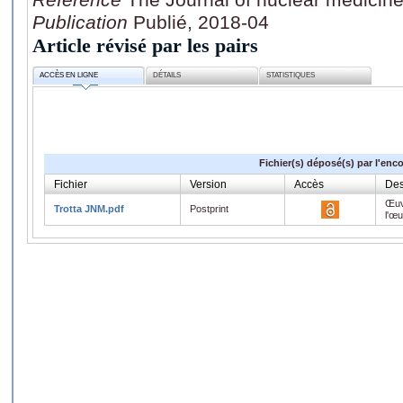
Publication
Publié, 2018-04
Article révisé par les pairs
ACCÈS EN LIGNE
DÉTAILS
STATISTIQUES
Fichier(s) déposé(s) par l'enc
Fichier
Version
Accès
Des
Œuv
Trotta JNM.pdf
Postprint
l'œ