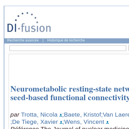
Recherche avancée
|
Historique de recherche
Neurometabolic resting-state net
seed-based functional connectivity
par
Trotta, Nicola
;Baete, Kristof
;Van Laer
;De Tiege, Xavier
;Wens, Vincent
Référence
The Journal of nuclear medicin