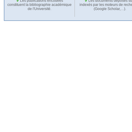
Les publications encodées
Les documents déposés so
constituent la bibliographie académique
indexés par les moteurs de rech
de l'Université.
(Google Scholar,…).