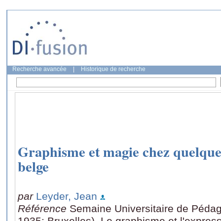
Recherche avancée
|
Historique de recherche
Graphisme et magie chez quelqu
belge
par
Leyder, Jean
Référence
Semaine Universitaire de Pédag
1935: Bruxelles), Le graphisme et l'expres