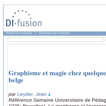
Recherche avancée
|
Historique de recherche
Graphisme et magie chez quelqu
belge
par
Leyder, Jean
Référence
Semaine Universitaire de Pédag
1935: Bruxelles), Le graphisme et l'expres