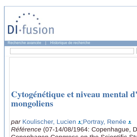
Recherche avancée
|
Historique de recherche
Cytogénétique et niveau mental d
mongoliens
par
Koulischer, Lucien
;Portray, Renée
Référence
(07-14/08/1964: Copenhague, Da
Copenhagen Congress on the Scientific Stu