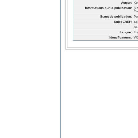
Auteur:
Ko
Informations sur la publication:
(0
Co
Statut de publication:
Pu
Sujet CREF:
Sc
Sc
Langue:
Fr
Identificateurs:
VX