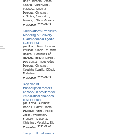
Hsieh, Ricardo , Arana-
Chavez, Victor Elias ,
Massoco, Cristina ,
Delporte, Christine ,
Ab’Saber, Alexandre ,
Lourenço, Silvia Vanessa
2026-07-27
Publication
Multiplatform Preclinical
Modeling of Salivary
Gland Adenoid Cystic
Carcinoma
par Costa, Raisa Ferreira ,
Pelissari, Cibele , M'Rabet,
Nasiha , Rodrigues Lé,
Nayana , Bolaky, Nargis ,
Dos Santos, Tiago Góss ,
Delporte, Christine ,
Coutinho-Camillo, Cláudia
Malheiros
2026-07-27
Publication
Key role of
transcription factors
network in proliferative
vitreoretinal diseases
development
par Duveau, Clément ,
Raiss El Harrak, Yosra ,
Datlibagi, Azine , Perret,
Jason , Willermain,
Francois , Delporte,
Christine , Motulsky, Elie
2026-07-02
Publication
Single cell multiomics