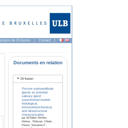
propos de DI-fusion
|
Contact
|
Documents en relation
DI-fusion
Porcine submandibular
glands as potential
salivary gland
experimental models:
histological,
immunohistochemical,
and ultrastructural
characterization
par Ab’Sáber Simões,
Helena , Pelissari, Cibele ,
Florezi, Giovanna P ,