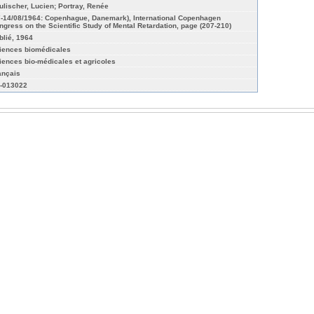
ulischer, Lucien; Portray, Renée
7-14/08/1964: Copenhague, Danemark), International Copenhagen
ngress on the Scientific Study of Mental Retardation, page (207-210)
blié, 1964
iences biomédicales
iences bio-médicales et agricoles
ançais
-013022