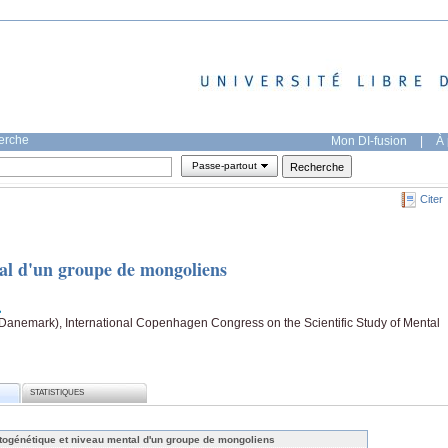
herche
Mon DI-fusion
|
À 
Passe-partout
Citer
al d'un groupe de mongoliens
anemark), International Copenhagen Congress on the Scientific Study of Mental
STATISTIQUES
togénétique et niveau mental d'un groupe de mongoliens