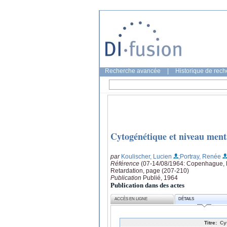
Recherche avancée
|
Historique de rec
Cytogénétique et niveau ment
par
Koulischer, Lucien
;Portray, Renée
Référence
(07-14/08/1964: Copenhague, D
Retardation, page (207-210)
Publication
Publié, 1964
Publication dans des actes
ACCÈS EN LIGNE
DÉTAILS
Titre:
Cy