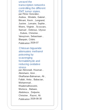
unravel the
transcription networks
controlling the different
EMT tumor states.
par Pérez González,
Andrea , Windels, Gabriel ,
Bévant, Kevin , Lengrand,
Justine , Lemaire, Sophie ,
Moers, Virginie , Scozzaro,
Samuel , Debroux, Ulysse
, Dubois, Christine ,
Vanuytven, Sebastiaan ,
Blanpain, Cédric
2026-07
Publication
Chitosan biguanide
attenuates methanol
poisoning by
scavenging
formaldehyde and
reducing oxidative
stress
par Alimoradi, Houman ,
Abrishami, Amir ,
Ghaffarian-Bahraman, Ali ,
Fallah, Anita , Babacian,
Mohammad ,
Khademalhosseini,
Morteza , Babaee,
Abdolreza , Delporte,
Christine , Razmi, Ali
2026-06-30
Publication