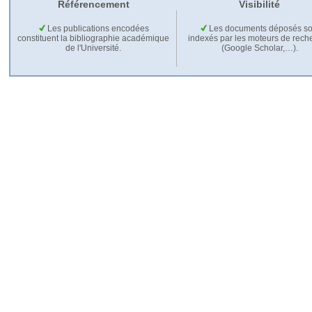
Référencement
Visibilité
Les publications encodées
Les documents déposés so
constituent la bibliographie académique
indexés par les moteurs de rech
de l'Université.
(Google Scholar,…).