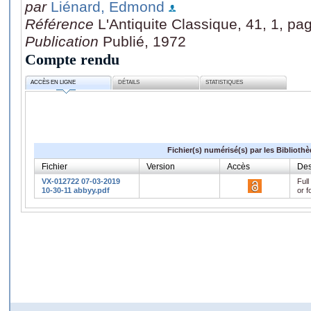
par
Liénard, Edmond
Référence
L'Antiquite Classique, 41, 1, pa
Publication
Publié, 1972
Compte rendu
ACCÈS EN LIGNE
DÉTAILS
STATISTIQUES
Fichier(s) numérisé(s) par les Biblioth
Fichier
Version
Accès
Des
VX-012722 07-03-2019
Full
10-30-11 abbyy.pdf
or f