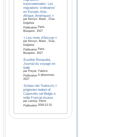
transnationales. Les
migrations ‘ordinaires’
en Europe, Asie,
Afrique, Amériques »
par Kervyn, Marie , Díaz,
Delphine
Paris,
Publication
Bouquins, 2027
« Les mots d’Ancrop »
par Kervyn, Marie , Díaz,
Delphine
Paris,
Publication
Bouquins, 2027
Eusèbe Renaudot,
Journal du voyage en
Italie
par Preyat, Fabrice
A déterminer,
Publication
2027
Schiavi dei Tedeschi.:I
prigionieri italiani di
Caporetto nel Belgio e
nella Francia invasa
par Lannoy, Pierre
2026-12-31
Publication