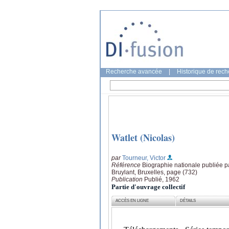
Recherche avancée
|
Historique de rec
Watlet (Nicolas)
par
Tourneur, Victor
Référence
Biographie nationale publiée pa
Bruylant, Bruxelles, page (732)
Publication
Publié, 1962
Partie d'ouvrage collectif
ACCÈS EN LIGNE
DÉTAILS