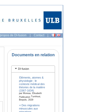
propos de DI-fusion
|
Contact
|
Documents en relation
DI-fusion
Eléments, atomes &
physiologie : le
contexte médical des
théories de la matière
(1567-1634)
par Moreau, Elisabeth
Turnhout,
Publication
Brepols, 2029
« Des migrations
minuscules aux
migrations