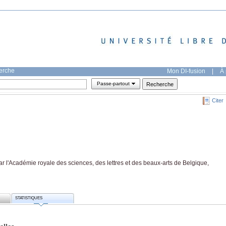
herche
Mon DI-fusion
|
À 
Passe-partout
Citer
r l'Académie royale des sciences, des lettres et des beaux-arts de Belgique,
STATISTIQUES