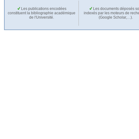
Les publications encodées
Les documents déposés so
constituent la bibliographie académique
indexés par les moteurs de rech
de l'Université.
(Google Scholar,…).